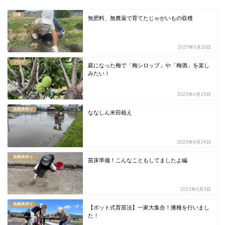
日常
無肥料、無農薬で育てたじゃがいもの収穫
2025年6月26日
ブログ
庭になった梅で「梅シロップ」や「梅酒」を楽し
みたい！
2025年6月25日
自然米作り
ななしん米田植え
2025年6月24日
自然米作り
苗床準備！こんなこともしてましたよ編
2025年6月3日
自然米作り
【ポット式育苗法】一家大集合！播種を行いまし
た！