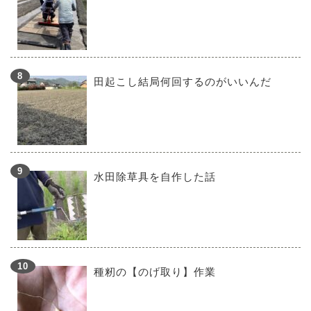
田起こし結局何回するのがいいんだ
水田除草具を自作した話
種籾の【のげ取り】作業