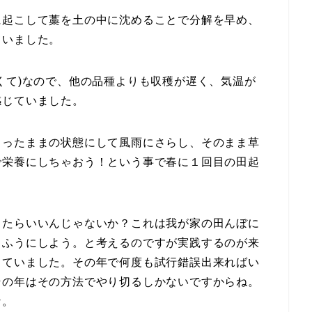
に起こして藁を土の中に沈めることで分解を早め、
ていました。
くて)なので、他の品種よりも収穫が遅く、気温が
感じていました。
とったままの状態にして風雨にさらし、そのまま草
で栄養にしちゃおう！という事で春に１回目の田起
したらいいんじゃないか？これは我が家の田んぼに
うふうにしよう。と考えるのですが実践するのが来
っていました。その年で何度も試行錯誤出来ればい
その年はその方法でやり切るしかないですからね。
な。