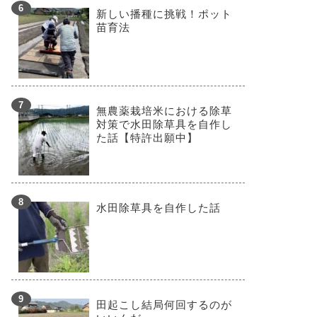
新しい播種に挑戦！ポット
苗育法
無農薬栽培米における除草
対策で水田除草具を自作し
た話【特許出願中】
水田除草具を自作した話
田起こし結局何回するのが