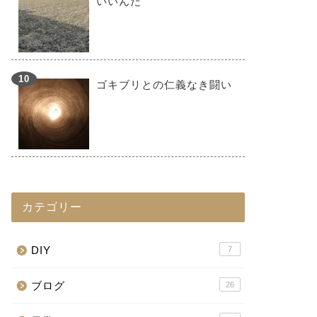
いいんだ
ゴキブリとの仁義なき闘い
カテゴリー
DIY
7
ブログ
26