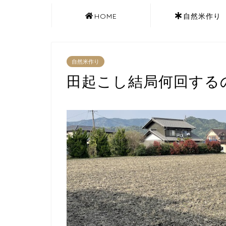
HOME
自然米作り
自然米作り
田起こし結局何回する