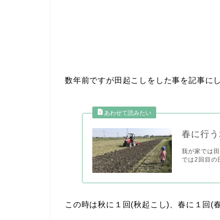
数年前ですが田起こしをした事を記事に
春に行う
我が家では田
では2回目の
この時は秋に１回(秋起こし)、春に１回(