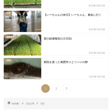
2021年5月25日
日常
【いーちゃんの休日】いーちゃん、都会に行く
2021年5月23日
自然米作り
苗の経過報告(1８日目)
2021年5月22日
日常
籾殻を使った堆肥作りとツバメの卵
2021年5月18日
1
2
3
HOME
2021年
5月