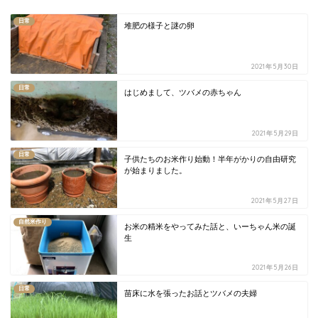
日常
堆肥の様子と謎の卵
2021年5月30日
日常
はじめまして、ツバメの赤ちゃん
2021年5月29日
日常
子供たちのお米作り始動！半年がかりの自由研究
が始まりました。
2021年5月27日
自然米作り
お米の精米をやってみた話と、いーちゃん米の誕
生
2021年5月26日
日常
苗床に水を張ったお話とツバメの夫婦