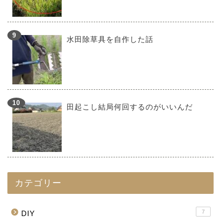
水田除草具を自作した話
田起こし結局何回するのがいいんだ
カテゴリー
7
DIY