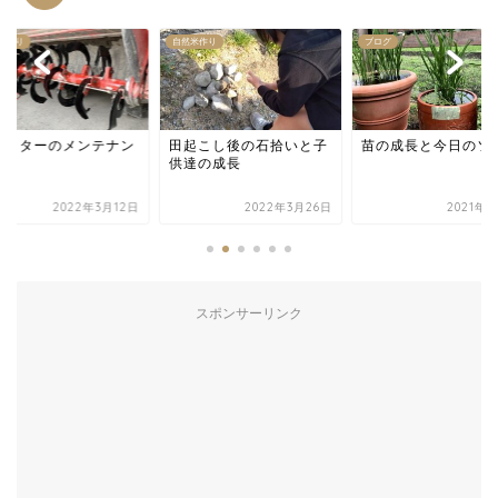
米作り
自然米作り
ブログ
ラクターのメンテナン
田起こし後の石拾いと子
苗の成長と今日のソ
供達の成長
2022年3月12日
2022年3月26日
2021年7
スポンサーリンク