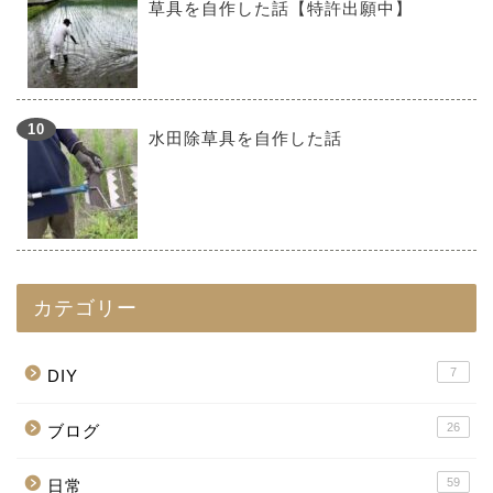
草具を自作した話【特許出願中】
水田除草具を自作した話
カテゴリー
7
DIY
26
ブログ
59
日常