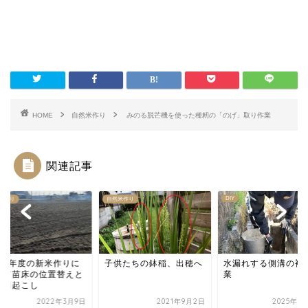
HOME
自然米作り
みのる脱芒機を使った種籾の「のげ」取り作業
関連記事
DIY
米作り
自然米作り
和4年度の新米作りに
子供たちの鉢稲、出穂へ
水漏れする側溝の補
けて苗床の位置替えと
業
の田起こし
2022年3月9日
2021年9月2日
2025年3