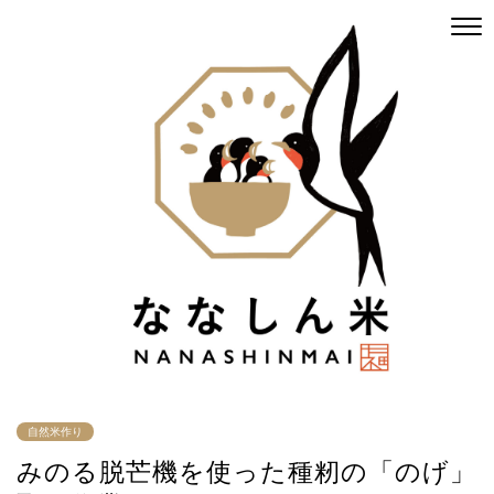
自然米作り
みのる脱芒機を使った種籾の「のげ」