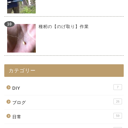
種籾の【のげ取り】作業
カテゴリー
7
DIY
26
ブログ
59
日常