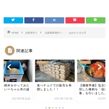
HOME
自然米作り
自家製味噌作り・・・あれから８か月
関連記事
米作り
自然米作り
自然米作り
べチョクでの販売を再
【播種準備】塩水選で選
冬季湛水田の様子
しました！！
別した種籾を「温湯消
毒」を行いました。
2022年11月7日
2025年5月1日
2026年1