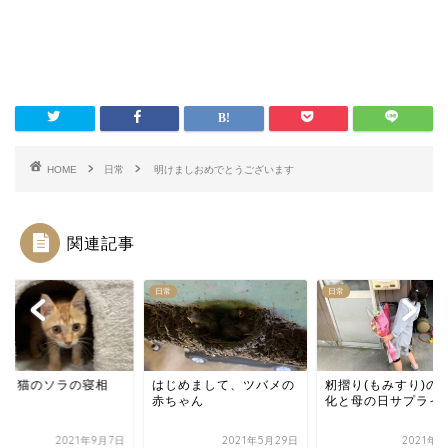
HOME
日常
明けましおめでとうございます
関連記事
日常
日常
トラ猫のソラの寝相
はじめまして、ツバメの
籾摺り(もみすり)の
赤ちゃん
化と母の日サプライ
2021年9月7日
2021年5月29日
2021年5