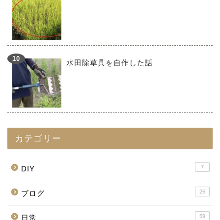
水田除草具を自作した話
カテゴリー
7
DIY
26
ブログ
59
日常