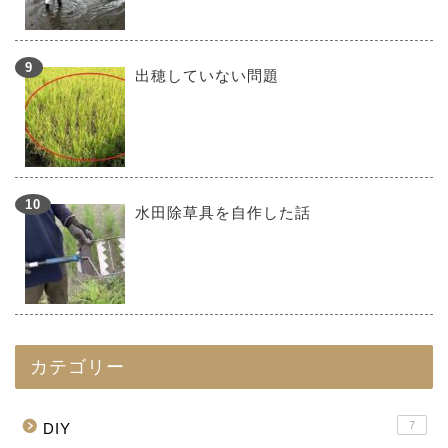
出穂していない問題
水田除草具を自作した話
カテゴリー
7
DIY