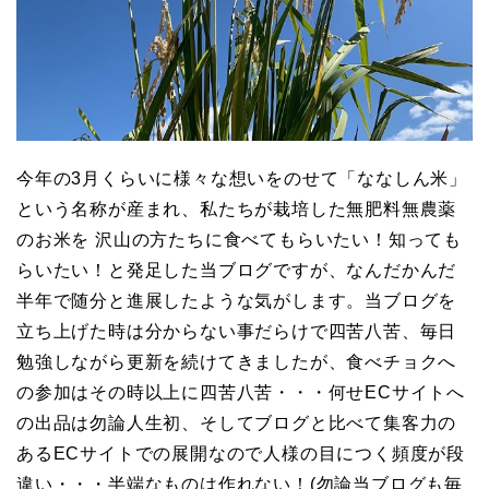
今年の3月くらいに様々な想いをのせて「ななしん米」
という名称が産まれ、私たちが栽培した無肥料無農薬
のお米を 沢山の方たちに食べてもらいたい！知っても
らいたい！と発足した当ブログですが、なんだかんだ
半年で随分と進展したような気がします。当ブログを
立ち上げた時は分からない事だらけで四苦八苦、毎日
勉強しながら更新を続けてきましたが、食べチョクへ
の参加はその時以上に四苦八苦・・・何せECサイトへ
の出品は勿論人生初、そしてブログと比べて集客力の
あるECサイトでの展開なので人様の目につく頻度が段
違い・・・半端なものは作れない！(勿論当ブログも毎