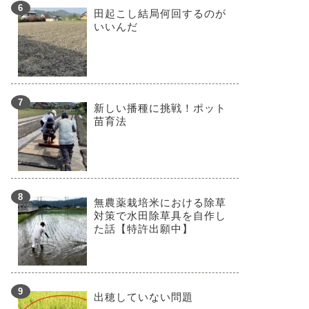
田起こし結局何回するのが
いいんだ
新しい播種に挑戦！ポット
苗育法
無農薬栽培米における除草
対策で水田除草具を自作し
た話【特許出願中】
出穂していない問題