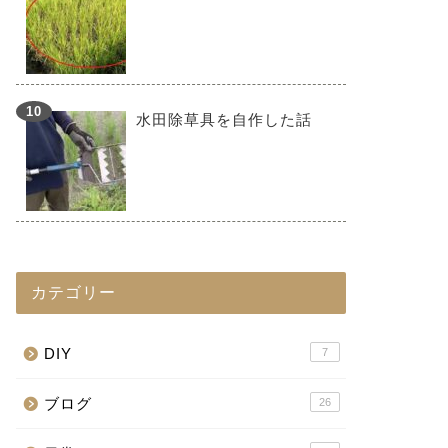
水田除草具を自作した話
カテゴリー
DIY
7
ブログ
26