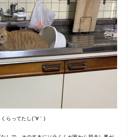
らってたし(´∀｀)
ぱなしで、そのすきにソラくんが家から脱走し事が