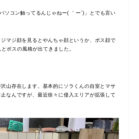
パソコン触ってるんじゃねー( ｀ー´)」とでも言い
マジマジ顔を見るとやんちゃ顔というか、ボス顔で
だんとボスの風格が出てきました。
が沢山存在します。基本的にソラくんの自室とマサ
禁止なんですが、最近徐々に侵入エリアが拡張して