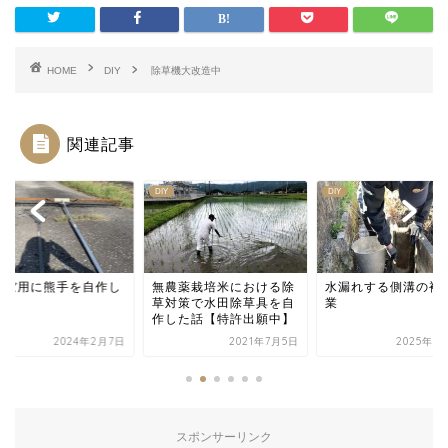
HOME
DIY
除草機大改造中
関連記事
DIY
DIY
んぼ用に熊手を自作し
無農薬栽培米における除
水漏れする側溝の補
話
草対策で水田除草具を自
業
作した話【特許出願中】
2024年2月7日
2021年7月5日
2025年3
スポンサーリンク