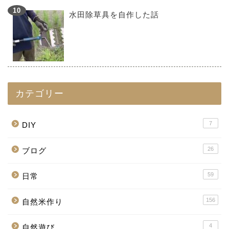
水田除草具を自作した話
カテゴリー
7
DIY
26
ブログ
59
日常
156
自然米作り
4
自然遊び