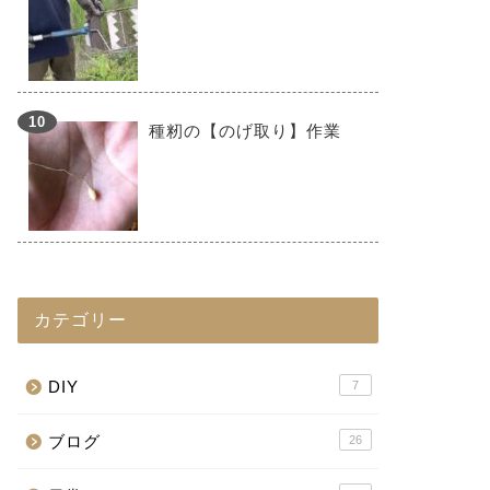
種籾の【のげ取り】作業
カテゴリー
DIY
7
ブログ
26