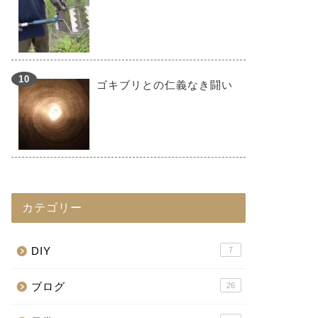
ゴキブリとの仁義なき闘い
カテゴリー
DIY
7
ブログ
26