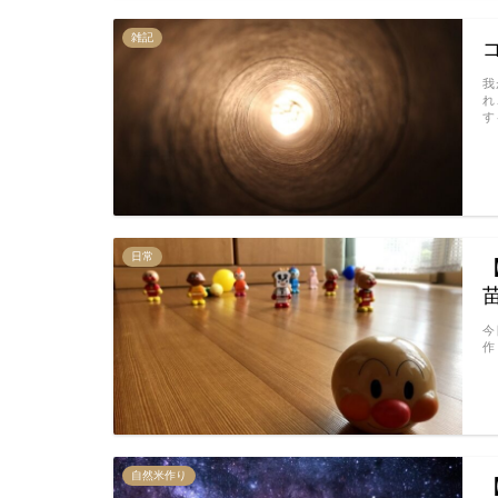
雑記
我
れ
す
日常
今
作
自然米作り