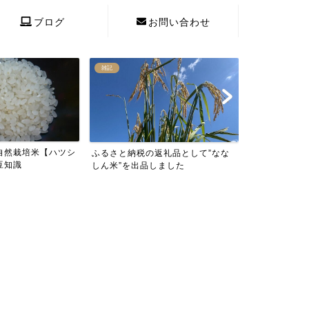
ブログ
お問い合わせ
雑記
雑記
自然栽培米【ハツシ
緑米の美味し
ふるさと納税の返礼品として”なな
豆知識
しん米”を出品しました