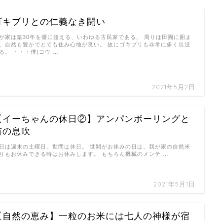
ゴキブリとの仁義なき闘い
が家は築30年を優に超える、いわゆる古民家である。 周りは田園に囲ま
、自然も豊かでとても住み心地が良い。 故にゴキブリも非常に多く出没
る。 ・・・僕(コウ …
2021年5月2日
【イーちゃんの休日②】アンパンボーリングと
苗の息吹
日は週末の土曜日。世間は休日。 世間がお休みの日は、我が家の自然米
りもお休みできる時はお休みします。 もちろん機械のメンテ …
2021年5月1日
【自然の恵み】一粒のお米には七人の神様が宿