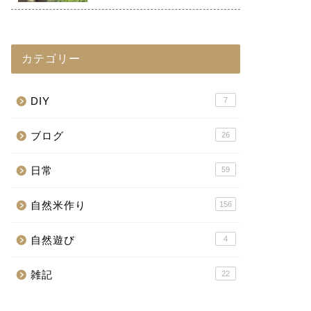
カテゴリー
DIY
7
ブログ
26
日常
59
自然米作り
156
自然遊び
4
雑記
22