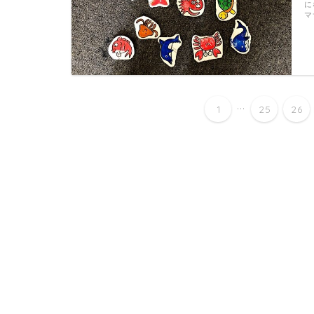
に
マ
...
1
25
26