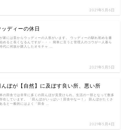
2021年5月6日
ウッディーの休日
が家には昔からウッディーの人形がいます。 ウッディーの馴れ初めを書
始めると長くなるんですが・・・ 簡単に言うと管理人のコウが一人暮ら
時代に何故か購入したオモチャ …
2021年5月5日
田んぼが【自然】に及ぼす良い所、悪い所
本の田舎では非常に多くの田んぼが見受けられ、生活の一部となって数多
存在しています。 「田んぼがいっぱい！田舎やなー！」 田んぼがたくさ
あると一般的にはよく「田舎 …
2021年5月4日