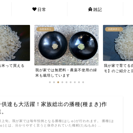
日常
雑記
自然米作り
自然米作り
お米って買える
我が家で育てる
我が家では無肥料・農薬不使用の緑
モ】のご紹介と
米も栽培しています
子供達も大活躍！家族総出の播種(種まき)作
業。
月上旬。我が家では毎年恒例となる播種(はしゅ)が行われます。 播種(は
ゅ)とは、分かりやすく言うと保存されていた種籾(たねもみ) …