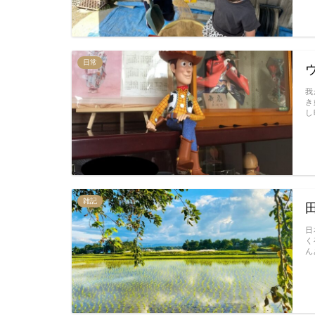
日常
我
き
し
雑記
日
く
ん