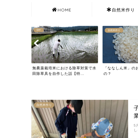
HOME
自然米作り
DIY
自然米作り
のお米には七人
無農薬栽培米における除草対策で水
「ななしん米」の
田除草具を自作した話【特...
の？
自然米作り
5
し