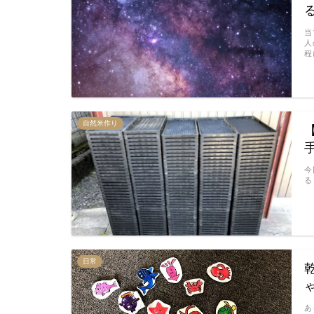
当
人
程
自然米作り
今
る
日常
あ