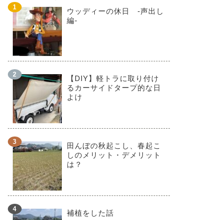
ウッディーの休日 -声出し
編-
【DIY】軽トラに取り付け
るカーサイドタープ的な日
よけ
田んぼの秋起こし、春起こ
しのメリット・デメリット
は？
補植をした話