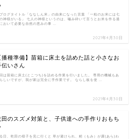
る
ブログタイトル「ななしん米」の由来になった言葉 「一粒のお米には七
の神様がいる」 七人の神様というのは、嚙み砕いて言うとお米を作る過
において必要な自然の恵みの事 …
2021年4月30日
【播種準備】苗箱に床土を詰めた話と小さなお
手伝いさん
回は苗箱に床土(とこつち)を詰める作業を行いました。 専用の機械もあ
らしいですが、我が家は完全に手作業です。 ならし板を使 …
2021年4月30日
乾田のスズメ対策と、子供達への手作りおもち
ゃ
る日、乾田の様子を見に行くと 草が避けられ、籾（もみ）が露(あら)わ