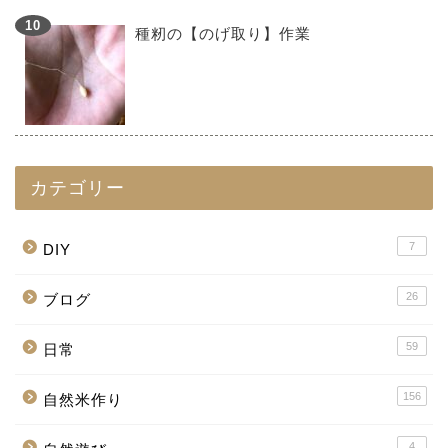
種籾の【のげ取り】作業
カテゴリー
7
DIY
26
ブログ
59
日常
156
自然米作り
4