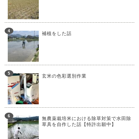
補植をした話
玄米の色彩選別作業
無農薬栽培米における除草対策で水田除
草具を自作した話【特許出願中】