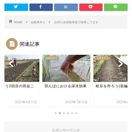
HOME
自然米作り
自作の水田除草具で除草してます
関連記事
米作り
自然米作り
自然米作り
に行う2回目の田起こ
田んぼにおける深水効果
畦豆を作ろう(前編)
2021年4月11日
2023年7月12日
2021年6
スポンサーリンク